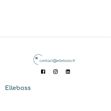
contact@elleboss.fr
Elleboss
A propos
Qui sommes-nous ?
Pourquoi utiliser elleboss.fr ?