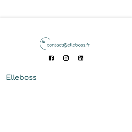
contact@elleboss.fr
Elleboss
A propos
Qui sommes-nous ?
Pourquoi utiliser elleboss.fr ?
... et vous