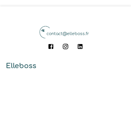
contact@elleboss.fr
Elleboss
A propos
Qui sommes-nous ?
Pourquoi utiliser elleboss.fr ?
... et vous
Marrainage
Ambassadrices
Guides et conseils