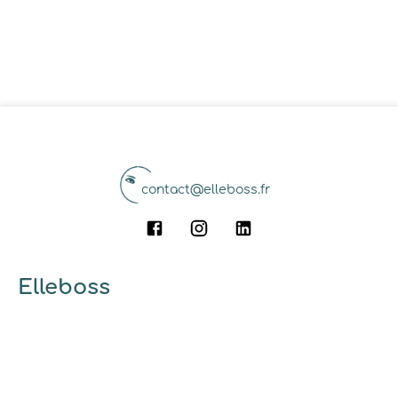
contact@elleboss.fr
Elleboss
A propos
Qui sommes-nous ?
Pourquoi utiliser elleboss.fr ?