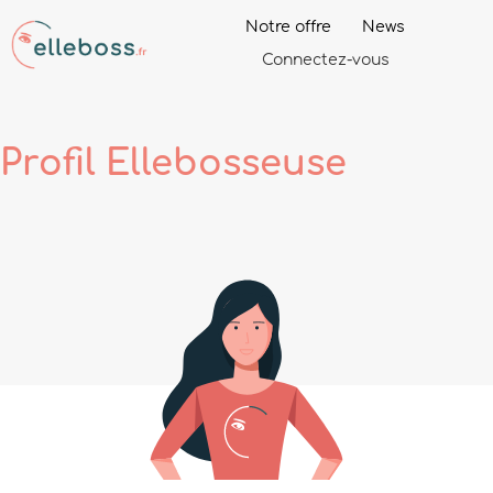
Notre offre
News
Connectez-vous
Profil
Ellebosseuse