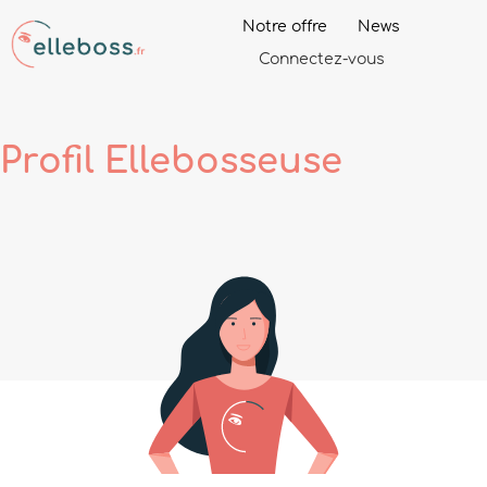
Notre offre
News
Connectez-vous
Profil
Ellebosseuse