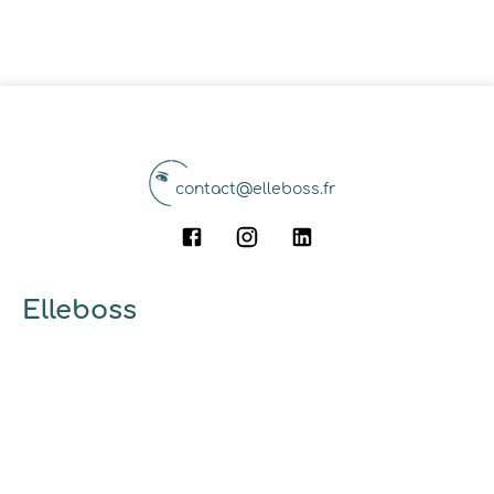
contact@elleboss.fr
Elleboss
A propos
Qui sommes-nous ?
Pourquoi utiliser elleboss.fr ?
... et vous