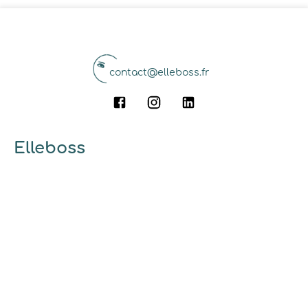
contact@elleboss.fr
Elleboss
A propos
Qui sommes-nous ?
Pourquoi utiliser elleboss.fr ?
... et vous
Marrainage
Ambassadrices
Guides et conseils