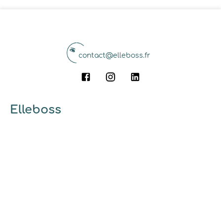
contact@elleboss.fr
Elleboss
A propos
Qui sommes-nous ?
Pourquoi utiliser elleboss.fr ?
... et vous
Marrainage
Ambassadrices
Guides et conseils