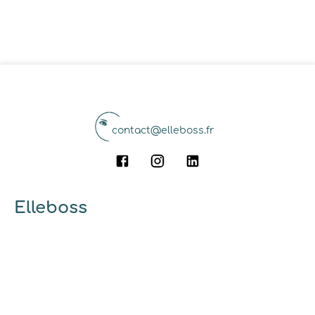
contact@elleboss.fr
Elleboss
A propos
Qui sommes-nous ?
Pourquoi utiliser elleboss.fr ?
... et vous