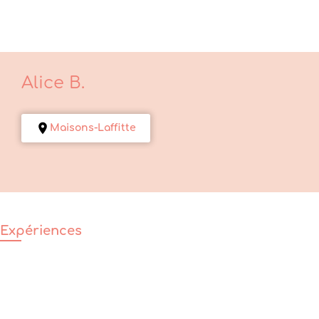
Alice
B.
Maisons-Laffitte
Expériences