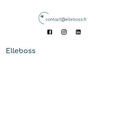
contact@elleboss.fr
Elleboss
A propos
Qui sommes-nous ?
Pourquoi utiliser elleboss.fr ?
... et vous
Marrainage
Ambassadrices
Guides et conseils
Découvrir