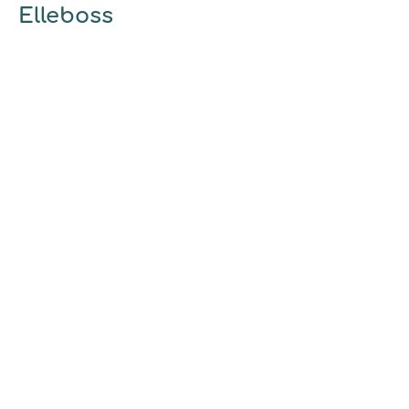
Elleboss
A propos
Qui sommes-nous ?
Pourquoi utiliser elleboss.fr ?
... et vous
Marrainage
Ambassadrices
Guides et conseils
Découvrir
Mode d'emploi
Nos engagements
Charte de bonne conduite