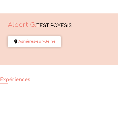
Albert
G.
TEST POYESIS
Asnières-sur-Seine
Expériences