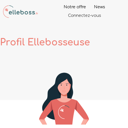
Notre offre
News
Connectez-vous
Profil
Ellebosseuse