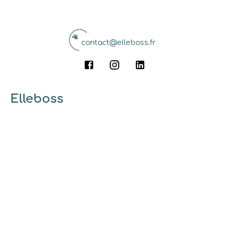
contact@elleboss.fr
Elleboss
A propos
Qui sommes-nous ?
Pourquoi utiliser elleboss.fr ?
... et vous
Marrainage
Ambassadrices
Guides et conseils