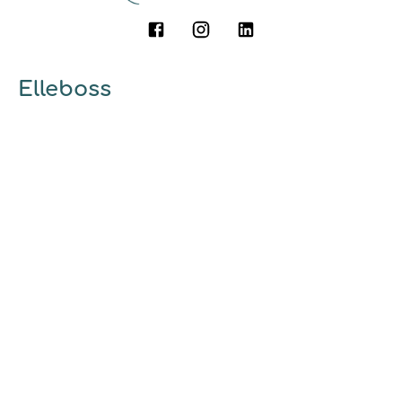
Elleboss
A propos
Qui sommes-nous ?
Pourquoi utiliser elleboss.fr ?
... et vous
Marrainage
Ambassadrices
Guides et conseils
Découvrir
Mode d'emploi
Nos engagements
Charte de bonne conduite