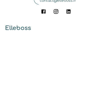
contact@elleboss.fr
Elleboss
A propos
Qui sommes-nous ?
Pourquoi utiliser elleboss.fr ?
... et vous
Marrainage
Ambassadrices
Guides et conseils
Découvrir
Mode d'emploi
Nos engagements