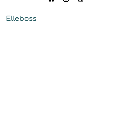
Elleboss
A propos
Qui sommes-nous ?
Pourquoi utiliser elleboss.fr ?
... et vous
Marrainage
Ambassadrices
Guides et conseils
Découvrir
Mode d'emploi
Nos engagements
Charte de bonne conduite